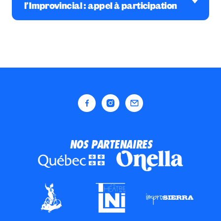
l’Improvincial : appel à participation
L’Improvincial met sur pied un nouveau comité
de programme pour enrichir son offre en
s’alignant sur les réalités des écoles et des
régions à travers le Québec. Vous êtes une
école participante? Ce comité est pour vous.
Le comité se réunira trois fois entre février et
juin 2025, pour des rencontres en ligne d’une
durée maximale de 90 minutes chacune. Votre
participation nous permettra de bâtir un
programme encore plus pertinent et inclusif.
Joignez-vous à nous pour façonner l’avenir de
l’Improvincial!
NOS PARTENAIRES