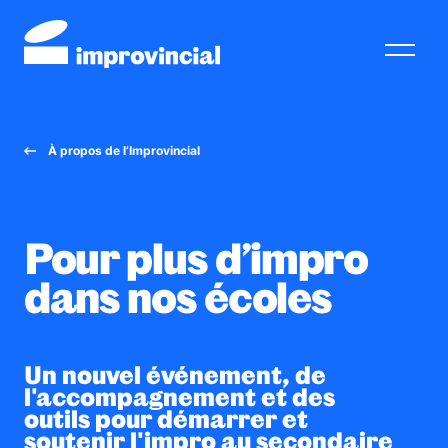
À propos de l’Improvincial
À PROPOS DE L’IMPROVINCIAL
INSCRIRE MON ÉCOLE
Pour plus d’impro
RESSOURCES
dans nos écoles
RENDEZ-VOUS IMPROVINCIAL
BOUTIQUE
Un nouvel événement, de
l'accompagnement et des
NOUS JOINDRE
outils pour démarrer et
soutenir l'impro au secondaire