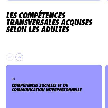
But : comprendre les effets perçus de la
PPA par les adultes et les bienfaits
LES COMPÉTENCES
aujourd’hui dans leur vie professionnelle et
personnelle.
TRANSVERSALES ACQUISES
SELON LES ADULTES
01
COMPÉTENCES SOCIALES ET DE
COMMUNICATION INTERPERSONNELLE