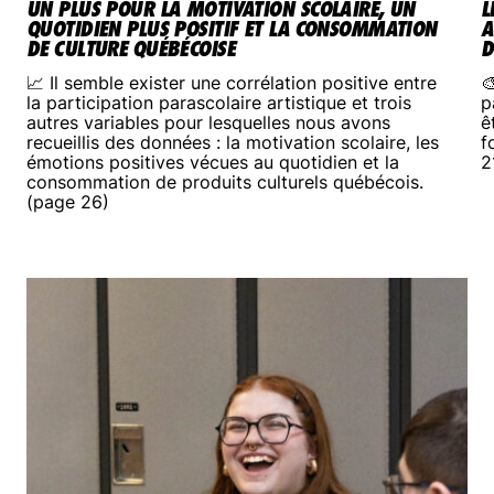
UN PLUS POUR LA MOTIVATION SCOLAIRE, UN
L
QUOTIDIEN PLUS POSITIF ET LA CONSOMMATION
A
DE CULTURE QUÉBÉCOISE
D
📈 Il semble exister une corrélation positive entre

la participation parascolaire artistique et trois
p
autres variables pour lesquelles nous avons
ê
recueillis des données : la motivation scolaire, les
f
émotions positives vécues au quotidien et la
2
consommation de produits culturels québécois.
(page 26)