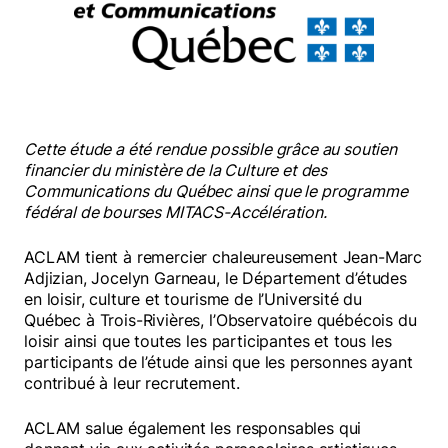
Dérèglement de l’équilibre personnel.
Nuire au parcours scolaire postsecondaire.
Traumatismes.
Note : Un rôle d’encadrement par les adultes
est très important pour contrer ses possibles
Cette étude a été rendue possible grâce au soutien
effets négatifs.
financier du ministère de la Culture et des
Communications du Québec ainsi que le programme
fédéral de bourses MITACS-Accélération.
LIMITES DE L’ÉTUDE
ACLAM tient à remercier chaleureusement Jean-Marc
L’étude ne permet pas d’établir la causalité
Adjizian, Jocelyn Garneau, le Département d’études
entre la PPA et les caractéristiques jugées
en loisir, culture et tourisme de l’Université du
souhaitables chez les jeunes.
Québec à Trois-Rivières, l’Observatoire québécois du
loisir ainsi que toutes les participantes et tous les
Quelques limites dues aux méthodes de
participants de l’étude ainsi que les personnes ayant
recrutement des participants et aux méthodes
contribué à leur recrutement.
de collecte de données.
ACLAM salue également les responsables qui