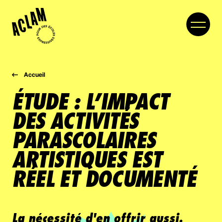
09/08/2026, https://www.aclam.ca/impact/
Accueil
À PROPOS
ÉTUDE : L’IMPACT
MEMBRES
DES ACTIVITÉS
PARTENAIRES
PARASCOLAIRES
ARTISTIQUES EST
NOUVELLES
RÉEL ET DOCUMENTÉ
COLLOQUE
BOUTIQUE
La nécessité d'en offrir aussi.