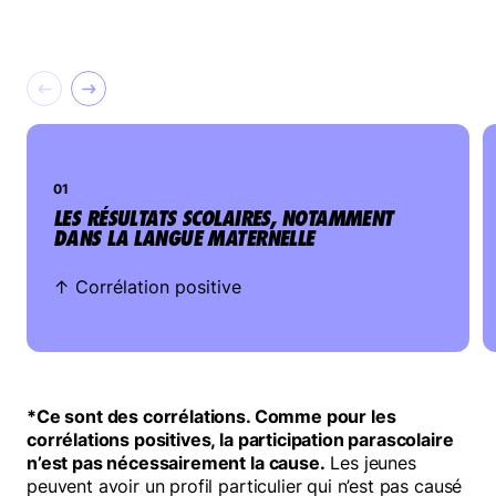
48 articles scientifiques de 2014 à 2023.
4 documents ayant analysé des écrits
antérieurs à 2014.
But : identifier les bienfaits recensés dans
01
les écrits scientifiques
LES RÉSULTATS SCOLAIRES, NOTAMMENT
DANS LA LANGUE MATERNELLE
TÉLÉCHARGEZ LA CARTE MENTALE DE LA
RECENSION DES ÉCRITS
↑ Corrélation positive
*Ce sont des corrélations. Comme pour les
corrélations positives, la participation parascolaire
n’est pas nécessairement la cause.
Les jeunes
peuvent avoir un profil particulier qui n’est pas causé