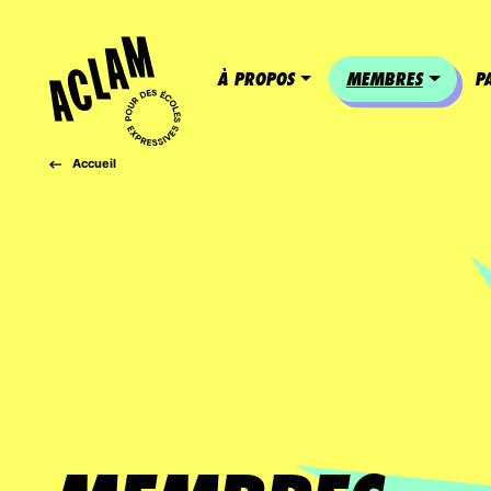
PAR
Nous créons des occasions de partage et
passions. En appuyant le déploiement d’ac
À PROPOS
MEMBRES
P
les intervenants socioculturels en milie
global et au plein potentiel des élèves d
Accueil