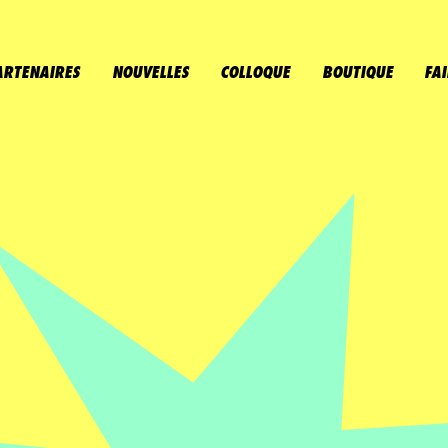
 des espaces créatifs propices à nourrir les
tivités parascolaires culturelles et en outillant
ARTENAIRES
NOUVELLES
COLLOQUE
BOUTIQUE
FA
u scolaire, nous contribuons au développement
u secondaire.
Mélomanes
Faire