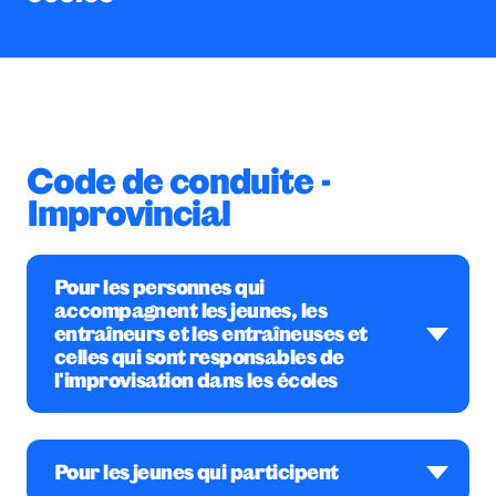
Retour sur ACLAM
Code de conduite -
Improvincial
Pour les personnes qui
accompagnent les jeunes, les
entraîneurs et les entraîneuses et
celles qui sont responsables de
l'improvisation dans les écoles
Je respecte les règlements et les valeurs
du réseau Improvincial et je fais preuve
d’honnêteté.
Pour les jeunes qui participent