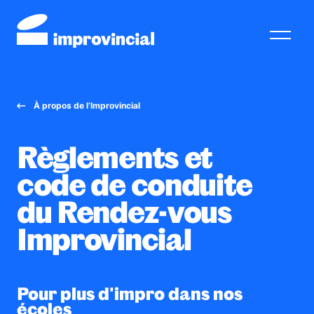
08/08/2026, https://www.aclam.ca/improvincial/a-propos/reglements/
À propos de l’Improvincial
À PROPOS DE L’IMPROVINCIAL
Règlements et
INSCRIRE MON ÉCOLE
code de conduite
RESSOURCES
du Rendez-vous
RENDEZ-VOUS IMPROVINCIAL
Improvincial
BOUTIQUE
NOUS JOINDRE
Pour plus d'impro dans nos
écoles