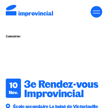
Calendrier
À PROPOS DE L’IMPROVINCIAL
INSCRIRE MON ÉCOLE
RESSOURCES
RENDEZ-VOUS IMPROVINCIAL
3e Rendez-vous
10
BOUTIQUE
Improvincial
Nov.
NOUS JOINDRE
École secondaire Le boisé de Victoriaville