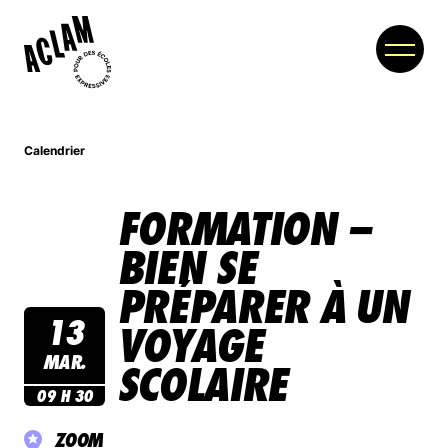
Calendrier
À PROPOS
FORMATION –
MEMBRES
BIEN SE
PARTENAIRES
PRÉPARER À UN
NOUVELLES
13
VOYAGE
COLLOQUE
MAR.
SCOLAIRE
09 H 30
BOUTIQUE
ZOOM