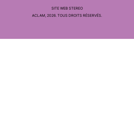
SITE WEB
STEREO
ACLAM, 2026. TOUS DROITS RÉSERVÉS.