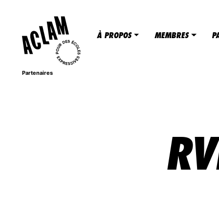
PAR
Nous créons des occasions de partage et
passions. En appuyant le déploiement d’ac
À PROPOS
MEMBRES
P
les intervenants socioculturels en milie
global et au plein potentiel des élèves d
Partenaires
RV