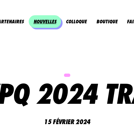
 des espaces créatifs propices à nourrir les
tivités parascolaires culturelles et en outillant
ARTENAIRES
NOUVELLES
COLLOQUE
BOUTIQUE
FA
u scolaire, nous contribuons au développement
u secondaire.
PQ 2024 T
15 FÉVRIER 2024
Mélomanes
Faire