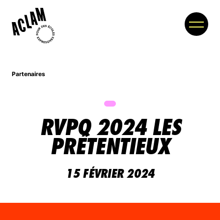
Partenaires
À PROPOS
MEMBRES
RVPQ 2024 LES
PARTENAIRES
PRÉTENTIEUX
NOUVELLES
15 FÉVRIER 2024
COLLOQUE
BOUTIQUE