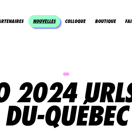
 des espaces créatifs propices à nourrir les
tivités parascolaires culturelles et en outillant
ARTENAIRES
NOUVELLES
COLLOQUE
BOUTIQUE
FA
u scolaire, nous contribuons au développement
u secondaire.
O 2024 URL
DU-QUÉBEC
Mélomanes
Faire