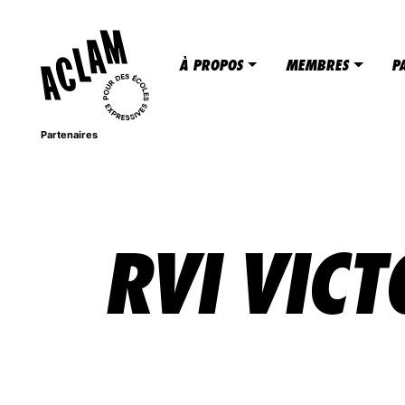
PAR
Nous créons des occasions de partage et
passions. En appuyant le déploiement d’ac
À PROPOS
MEMBRES
P
les intervenants socioculturels en milie
global et au plein potentiel des élèves d
Partenaires
RVI VICT