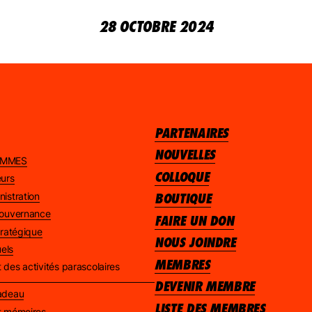
28 OCTOBRE 2024
PARTENAIRES
NOUVELLES
AMMES
COLLOQUE
eurs
nistration
BOUTIQUE
 gouvernance
FAIRE UN DON
stratégique
NOUS JOINDRE
els
MEMBRES
 des activités parascolaires
DEVENIR MEMBRE
Nadeau
LISTE DES MEMBRES
et mémoires