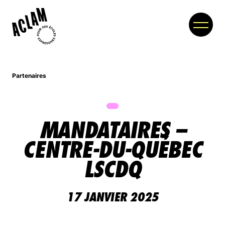
Partenaires
À PROPOS
MEMBRES
MANDATAIRES –
PARTENAIRES
CENTRE-DU-QUÉBEC
NOUVELLES
LSCDQ
COLLOQUE
17 JANVIER 2025
BOUTIQUE