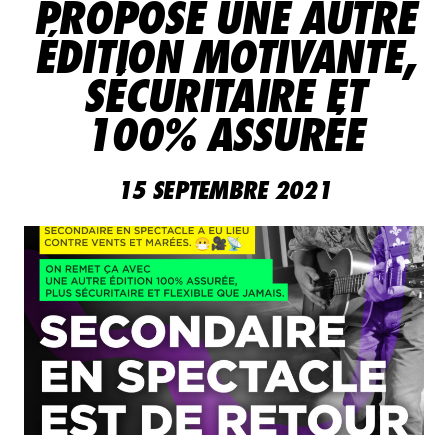
PROPOSE UNE AUTRE
FAIRE UN DON
ÉDITION MOTIVANTE,
NOUS JOINDRE
SÉCURITAIRE ET
100% ASSURÉE
15 SEPTEMBRE 2021