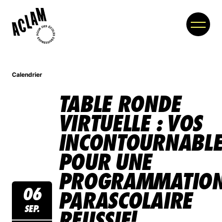
Calendrier
À PROPOS
TABLE RONDE
MEMBRES
VIRTUELLE : VOS
PARTENAIRES
INCONTOURNABLE
NOUVELLES
POUR UNE
PROGRAMMATIO
COLLOQUE
06
PARASCOLAIRE
BOUTIQUE
SEP.
RÉUSSIE!