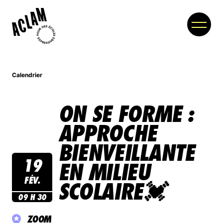
Calendrier
À PROPOS
ON SE FORME :
MEMBRES
APPROCHE
PARTENAIRES
BIENVEILLANTE
NOUVELLES
19
EN MILIEU
COLLOQUE
FÉV.
SCOLAIRE💓
09 H 30
BOUTIQUE
ZOOM