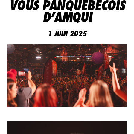
VOUS PANQUÉBÉCOIS
FAIRE UN DON
D’AMQUI
NOUS JOINDRE
1 JUIN 2025