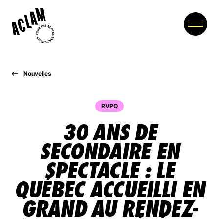
Nouvelles
À PROPOS
MEMBRES
RVPQ
30 ANS DE
PARTENAIRES
SECONDAIRE EN
NOUVELLES
SPECTACLE : LE
COLLOQUE
QUÉBEC ACCUEILLI EN
BOUTIQUE
GRAND AU RENDEZ-