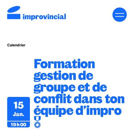
Calendrier
À PROPOS DE L’IMPROVINCIAL
Formation
INSCRIRE MON ÉCOLE
gestion de
RESSOURCES
groupe et de
RENDEZ-VOUS IMPROVINCIAL
conflit dans ton
15
équipe d’impro
BOUTIQUE
Jan.
🎖️
NOUS JOINDRE
19 h 00